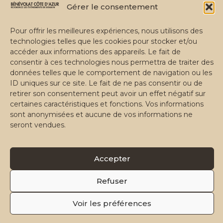
Gérer le consentement
Pour offrir les meilleures expériences, nous utilisons des
technologies telles que les cookies pour stocker et/ou
accéder aux informations des appareils. Le fait de
consentir à ces technologies nous permettra de traiter des
données telles que le comportement de navigation ou les
Devenir partenaire🏅
ID uniques sur ce site. Le fait de ne pas consentir ou de
retirer son consentement peut avoir un effet négatif sur
certaines caractéristiques et fonctions. Vos informations
sont anonymisées et aucune de vos informations ne
seront vendues.
Bénévolat Côte d'Azur
Missions
Documentation
Nous contacter
Accepter
Refuser
bcazur.fr
Application Web
Email
Voir les préférences
© 2026 Bénévolat Côte d'Azur — Association loi 1901 · Côte
Inscriptions closes
📋
d'Azur