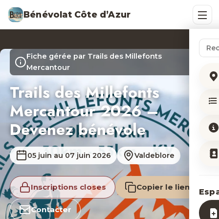
Bénévolat Côte d’Azur
Rech
Fiche gérée par Trails des Millefonts
Mercantour
Trails des Millefonts
Mercantour 2026 –
Devenez bénévole
05 juin au 07 juin 2026
Valdeblore
Inscriptions closes
Copier le lien
Esp
Contacter