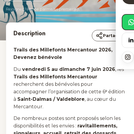
Rejoignez l'équipe parmis les premier(e)s !
Description
Partager
Trails des Millefonts Mercantour 2026,
Devenez bénévole
Du
vendredi 5 au dimanche 7 juin 2026
, les
Trails des Millefonts Mercantour
recherchent des bénévoles pour
accompagner l’organisation de cette 6ᵉ édition
à
Saint-Dalmas / Valdeblore
, au cœur du
Mercantour.
De nombreux postes sont proposés selon les
disponibilités et les envies :
ravi­taillements,
signaleurs, accueil, retrait des dossards,