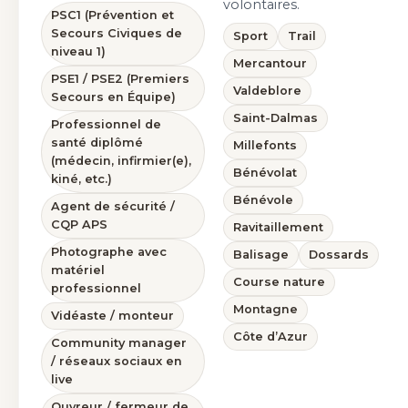
volontaires.
PSC1 (Prévention et
Secours Civiques de
Sport
Trail
niveau 1)
Mercantour
PSE1 / PSE2 (Premiers
Valdeblore
Secours en Équipe)
Saint-Dalmas
Professionnel de
santé diplômé
Millefonts
(médecin, infirmier(e),
Bénévolat
kiné, etc.)
Bénévole
Agent de sécurité /
CQP APS
Ravitaillement
Photographe avec
Balisage
Dossards
matériel
Course nature
professionnel
Montagne
Vidéaste / monteur
Côte d’Azur
Community manager
/ réseaux sociaux en
live
Ouvreur / fermeur de