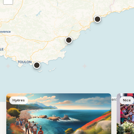
Leaflet
|
© OpenStreetMap
Hyères
Nice