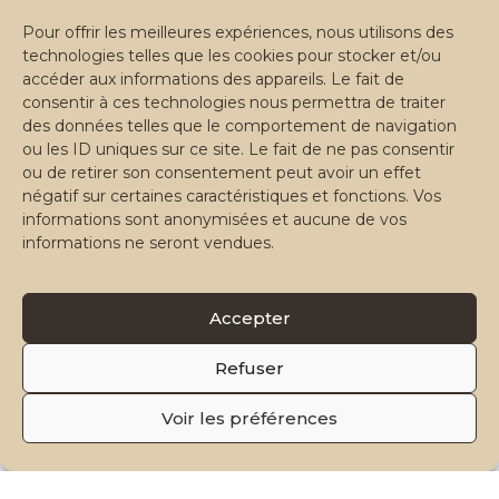
Pour offrir les meilleures expériences, nous utilisons des
technologies telles que les cookies pour stocker et/ou
accéder aux informations des appareils. Le fait de
consentir à ces technologies nous permettra de traiter
des données telles que le comportement de navigation
ou les ID uniques sur ce site. Le fait de ne pas consentir
Devenir partenaire🏅
ou de retirer son consentement peut avoir un effet
négatif sur certaines caractéristiques et fonctions. Vos
informations sont anonymisées et aucune de vos
informations ne seront vendues.
Bénévolat Côte d'Azur
Accepter
Missions
Documentation
Nous contacter
Refuser
bcazur.fr
Application Web
Email
Voir les préférences
Inscriptions closes
📋
© 2026 Bénévolat Côte d'Azur — Association loi 1901 · Côte
d'Azur
·
·
·
·
Mentions légales
Politique de confidentialité
CGU
Plan du site