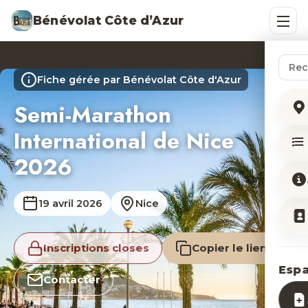
Bénévolat Côte d’Azur
Rech
Fiche gérée par Bénévolat Côte d'Azur
Semi-Marathon
International de Nice
2026
19 avril 2026
Nice
Inscriptions closes
Copier le lien
Esp
Contacter