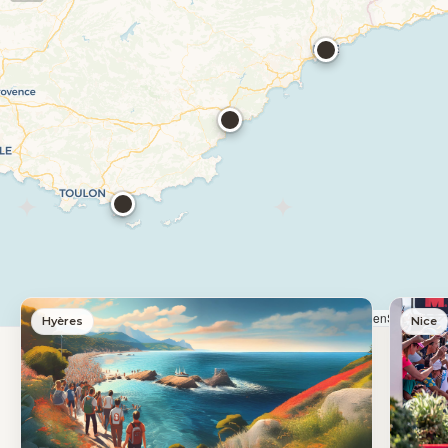
Leaflet
|
© OpenStreetMap
Hyères
Nice