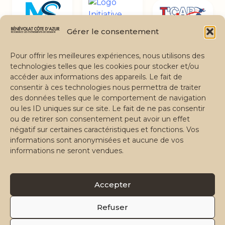
Gérer le consentement
Pour offrir les meilleures expériences, nous utilisons des
Devenir partenaire🏅
technologies telles que les cookies pour stocker et/ou
accéder aux informations des appareils. Le fait de
consentir à ces technologies nous permettra de traiter
des données telles que le comportement de navigation
ou les ID uniques sur ce site. Le fait de ne pas consentir
Bénévolat Côte d'Azur
ou de retirer son consentement peut avoir un effet
négatif sur certaines caractéristiques et fonctions. Vos
informations sont anonymisées et aucune de vos
Missions
Documentation
Nous contacter
informations ne seront vendues.
bcazur.fr
Application Web
Email
Accepter
© 2026 Bénévolat Côte d'Azur — Association loi 1901 · Côte
d'Azur
Refuser
·
·
·
·
Mentions légales
Politique de confidentialité
CGU
Plan du site
Accessibilité