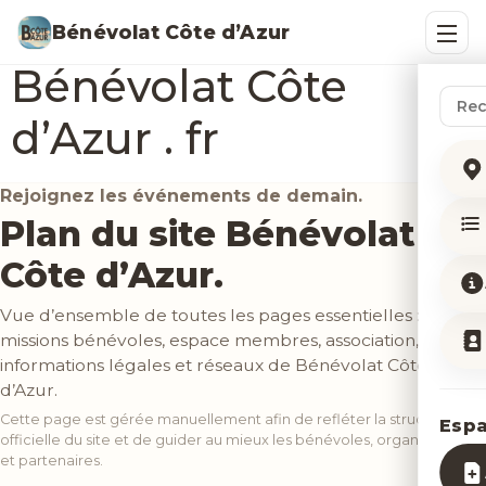
Liste des pages de
Bénévolat Côte d’Azur
Bénévolat Côte
Rech
d’Azur . fr
Rejoignez les événements de demain.
Plan du site Bénévolat
Côte d’Azur.
Vue d’ensemble de toutes les pages essentielles :
missions bénévoles, espace membres, association,
informations légales et réseaux de Bénévolat Côte
d’Azur.
Cette page est gérée manuellement afin de refléter la structure
Esp
officielle du site et de guider au mieux les bénévoles, organisateurs
et partenaires.